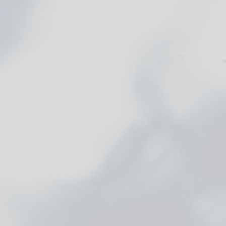
跳
到
主
内
容